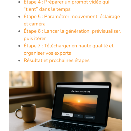
Étape 4 : Préparer un prompt vidéo qui
“tient” dans le temps
Étape 5 : Paramétrer mouvement, éclairage
et caméra
Étape 6 : Lancer la génération, prévisualiser,
puis itérer
Étape 7 : Télécharger en haute qualité et
organiser vos exports
Résultat et prochaines étapes