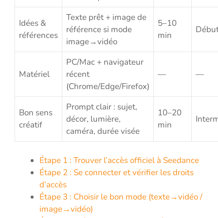
Texte prêt + image de
Idées &
5–10
référence si mode
Début
références
min
image→vidéo
PC/Mac + navigateur
Matériel
récent
—
—
(Chrome/Edge/Firefox)
Prompt clair : sujet,
Bon sens
10–20
décor, lumière,
Inter
créatif
min
caméra, durée visée
Étape 1 : Trouver l’accès officiel à Seedance
Étape 2 : Se connecter et vérifier les droits
d’accès
Étape 3 : Choisir le bon mode (texte→vidéo /
image→vidéo)