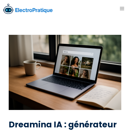
Aller
ME
au
contenu
Dreamina IA : générateur