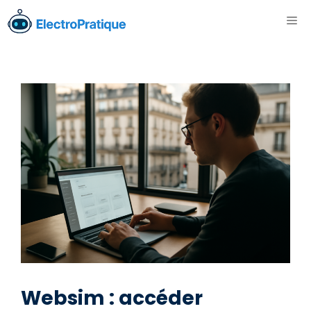
Aller
ME
au
contenu
Websim : accéder