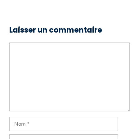
Laisser un commentaire
Commentaire
Nom
E-