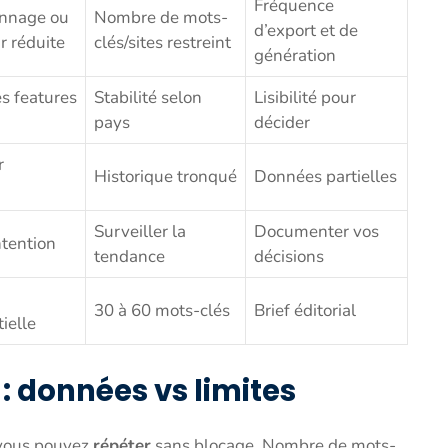
Fréquence
onnage ou
Nombre de mots-
d’export et de
r réduite
clés/sites restreint
génération
s features
Stabilité selon
Lisibilité pour
pays
décider
r
Historique tronqué
Données partielles
Surveiller la
Documenter vos
ntention
tendance
décisions
30 à 60 mots-clés
Brief éditorial
ielle
: données vs limites
e vous pouvez
répéter
sans blocage. Nombre de mots-