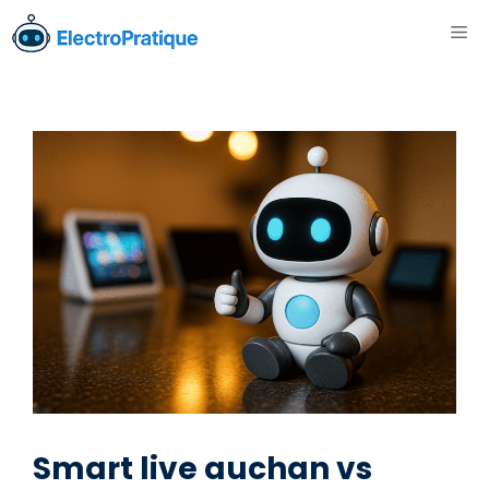
Aller
ME
au
contenu
Smart live auchan vs