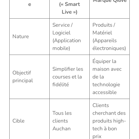
Marque Qilive
e
(« Smart
Live »)
Service /
Produits /
Logiciel
Matériel
Nature
(Application
(Appareils
mobile)
électroniques)
Équiper la
Simplifier les
maison avec
Objectif
courses et la
de la
principal
fidélité
technologie
accessible
Clients
Tous les
cherchant des
Cible
clients
produits high-
Auchan
tech à bon
prix